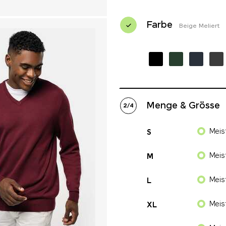
Farbe
Beige Meliert
Menge & Grösse
2
/
4
Meis
S
Meis
M
Meis
L
Meis
XL