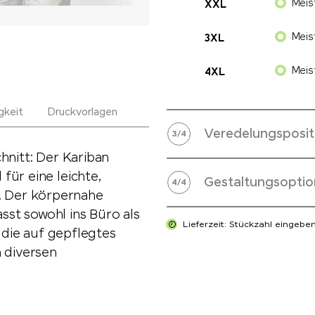
Meis
XXL
Meis
3XL
Meis
4XL
gkeit
Druckvorlagen
Veredelungsposit
3
/
4
hnitt: Der Kariban
für eine leichte,
Gestaltungsoptio
4
/
4
 Der körpernahe
asst sowohl ins Büro als
Lieferzeit: Stückzahl eingebe
, die auf gepflegtes
n diversen