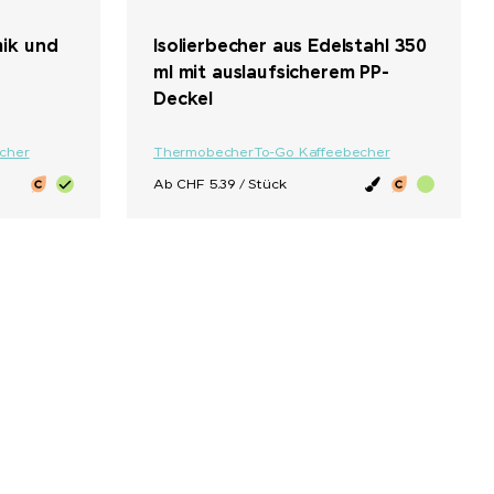
+ 1
+ 5
mik und
Isolierbecher aus Edelstahl 350
ml mit auslaufsicherem PP-
Deckel
cher
Thermobecher
To-Go Kaffeebecher
Ab CHF 5.39 / Stück