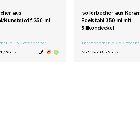
echer aus
Isolierbecher aus Kera
hl/Kunststoff 350 ml
Edelstahl 350 ml mit
Silikondeckel
cher
To-Go Kaffeebecher
Thermobecher
To-Go Kaffeebe
1 / Stück
Ab CHF 6.05 / Stück