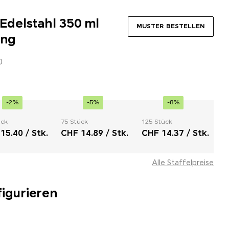
 Edelstahl 350 ml
MUSTER BESTELLEN
ung
0
-2%
-5%
-8%
ück
75 Stück
125 Stück
15.40 / Stk.
CHF 14.89 / Stk.
CHF 14.37 / Stk.
Alle Staffelpreise
figurieren