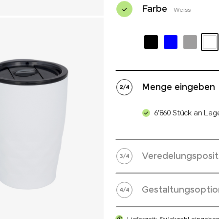
Farbe
Weiss
Menge eingeben
2
/
4
6'860 Stück an Lag
Veredelungsposit
3
/
4
Gestaltungsoptio
4
/
4