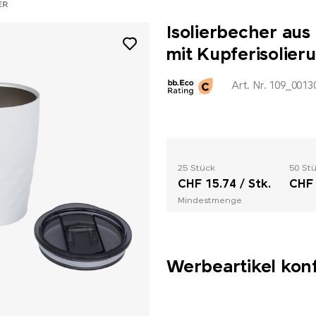
ER
Isolierbecher aus
mit Kupferisolier
Art. Nr. 109_0013
25 Stück
50 St
CHF 15.74 / Stk.
CHF 
Mindestmenge
Werbeartikel kon