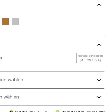
Menge eingeben
er
(Min. 25 Stück)
ion wählen
n wählen