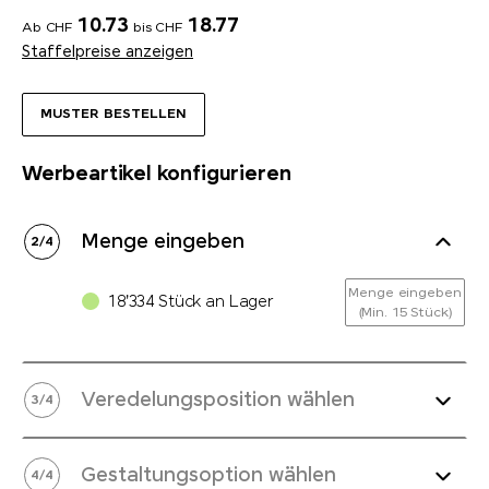
10.73
18.77
Ab CHF
bis CHF
Staffelpreise anzeigen
MUSTER BESTELLEN
Werbeartikel konfigurieren
Menge eingeben
2
/
4
Menge eingeben
18'334 Stück an Lager
(Min. 15 Stück)
Veredelungsposition wählen
3
/
4
Gestaltungsoption wählen
4
/
4