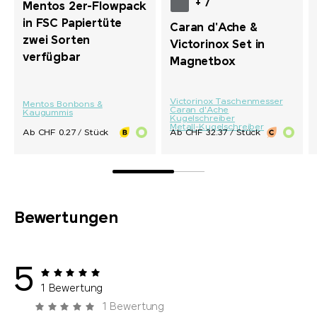
+ 7
Mentos 2er-Flowpack
in FSC Papiertüte
Caran d'Ache &
zwei Sorten
Victorinox Set in
verfügbar
Magnetbox
Victorinox Taschenmesser
Mentos Bonbons &
Caran d'Ache
Kaugummis
Kugelschreiber
Metall-Kugelschreiber
Ab CHF 0.27 / Stück
Ab CHF 32.37 / Stück
Bewertungen
5
1 Bewertung
1 Bewertung