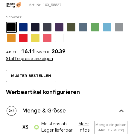
Art. Nr. 100_58827
Schwarz
16.11
20.39
Ab CHF
bis CHF
Staffelpreise anzeigen
MUSTER BESTELLEN
Werbeartikel konfigurieren
Menge & Grösse
2
/
4
Meistens ab
Mehr
Menge eingeben
XS
Lager lieferbar.
Infos
(Min. 15 Stück)