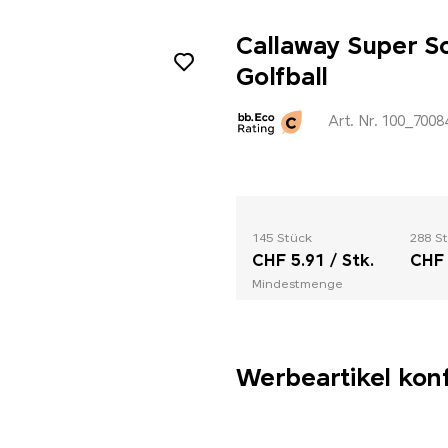
Callaway Super S
Golfball
Art. Nr. 100_7008
145 Stück
288 S
CHF 5.91 / Stk.
CHF 
Mindestmenge
Werbeartikel kon