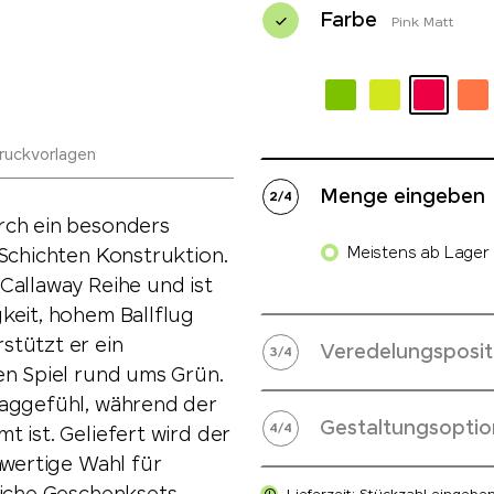
Farbe
Pink Matt
ruckvorlagen
Menge eingeben
2
/
4
rch ein besonders
Meistens ab Lager l
-Schichten Konstruktion.
Callaway Reihe und ist
keit, hohem Ballflug
stützt er ein
Veredelungsposit
3
/
4
en Spiel rund ums Grün.
laggefühl, während der
Gestaltungsoptio
4
/
4
 ist. Geliefert wird der
hwertige Wahl für