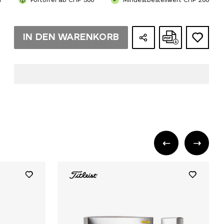
n
Portofrei ab CHF 500
Mindestbestellwert CHF 200
IN DEN WARENKORB