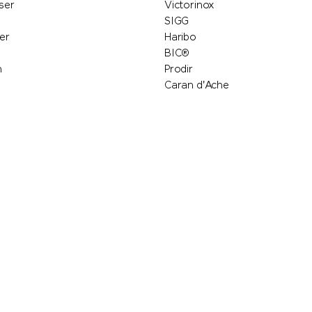
ser
Victorinox
SIGG
er
Haribo
BIC®
n
Prodir
Caran d'Ache