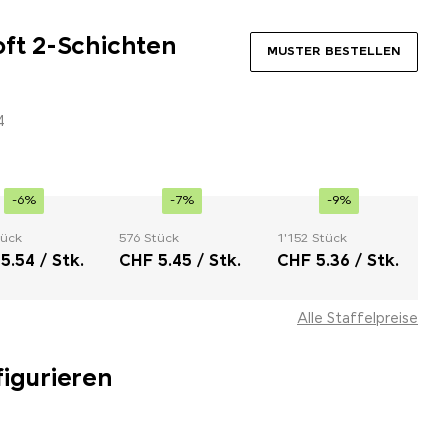
oft 2-Schichten
MUSTER BESTELLEN
4
-6%
-7%
-9%
tück
576 Stück
1'152 Stück
5.54 / Stk.
CHF 5.45 / Stk.
CHF 5.36 / Stk.
Alle Staffelpreise
figurieren