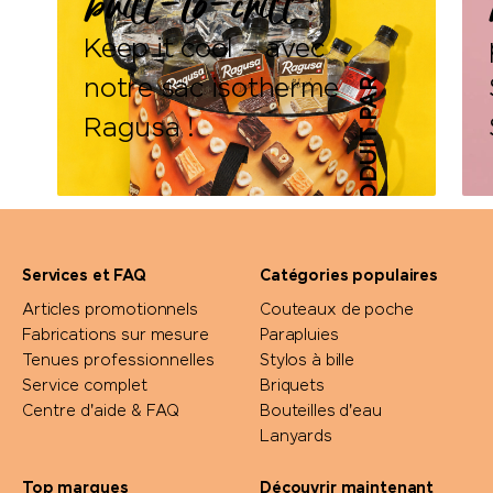
Keep it cool – avec
F
I
È
R
E
M
E
N
T
P
R
O
D
U
I
T
P
A
R
N
O
U
notre sac isotherme
Ragusa !
Services et FAQ
Catégories populaires
Articles promotionnels
Couteaux de poche
S
Fabrications sur mesure
Parapluies
Tenues professionnelles
Stylos à bille
Service complet
Briquets
DÉTAILS
Centre d'aide & FAQ
Bouteilles d'eau
Lanyards
Top marques
Découvrir maintenant