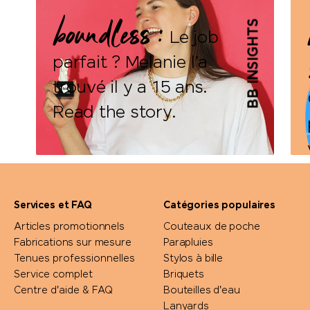
boundless :
BB INSIGHTS
Le job
parfait ? Melanie l’a
trouvé il y a 15 ans.
Read the story.
Services et FAQ
Catégories populaires
Articles promotionnels
Couteaux de poche
Fabrications sur mesure
Parapluies
Tenues professionnelles
Stylos à bille
Service complet
Briquets
DÉTAILS
Centre d'aide & FAQ
Bouteilles d'eau
Lanyards