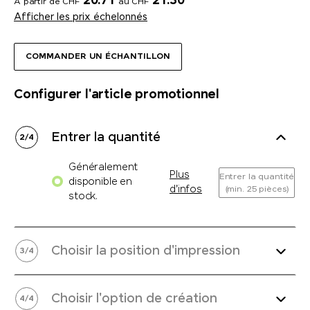
20.71
21.30
A partir de CHF
au CHF
Afficher les prix échelonnés
COMMANDER UN ÉCHANTILLON
Configurer l'article promotionnel
Entrer la quantité
2
/
4
Généralement
Plus
Entrer la quantité
disponible en
d'infos
(min. 25 pièces)
stock.
Choisir la position d'impression
3
/
4
Choisir l'option de création
4
/
4