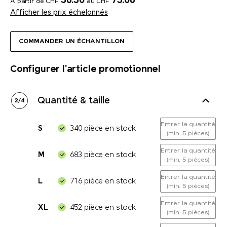
56.50
75.06
A partir de CHF
au CHF
Afficher les prix échelonnés
COMMANDER UN ÉCHANTILLON
Configurer l'article promotionnel
Quantité & taille
2
/
4
Entrer la quantité
S
340 pièce en stock
(min. 5 pièces)
Entrer la quantité
M
683 pièce en stock
(min. 5 pièces)
Entrer la quantité
L
716 pièce en stock
(min. 5 pièces)
Entrer la quantité
XL
452 pièce en stock
(min. 5 pièces)