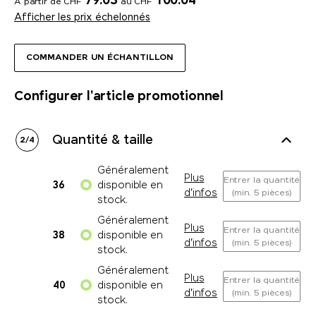
79.03
100.04
A partir de CHF
au CHF
Afficher les prix échelonnés
COMMANDER UN ÉCHANTILLON
Configurer l'article promotionnel
Quantité & taille
2
/
4
Généralement
Plus
Entrer la quantité
36
disponible en
d'infos
(min. 5 pièces)
stock.
Généralement
Plus
Entrer la quantité
38
disponible en
d'infos
(min. 5 pièces)
stock.
Généralement
Plus
Entrer la quantité
40
disponible en
d'infos
(min. 5 pièces)
stock.