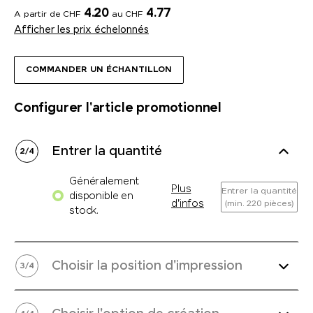
4.20
4.77
A partir de CHF
au CHF
Afficher les prix échelonnés
COMMANDER UN ÉCHANTILLON
Configurer l'article promotionnel
Entrer la quantité
2
/
4
Généralement
Plus
Entrer la quantité
disponible en
d'infos
(min. 220 pièces)
stock.
Choisir la position d'impression
3
/
4