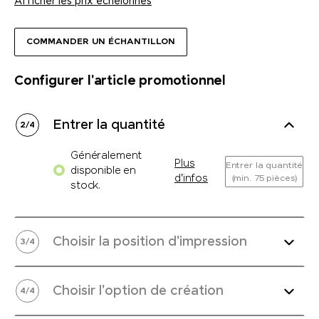
Afficher les prix échelonnés
COMMANDER UN ÉCHANTILLON
Configurer l'article promotionnel
Entrer la quantité
2
/
4
Généralement
Plus
Entrer la quantité
disponible en
d'infos
(min. 75 pièces)
stock.
Choisir la position d'impression
3
/
4
Choisir l'option de création
4
/
4